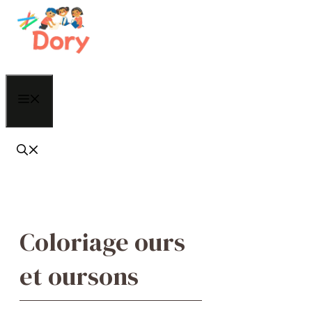
Aller
au
contenu
Menu
Coloriage ours
et oursons