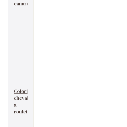
canards
Coloriage
cheval
a
roulettes