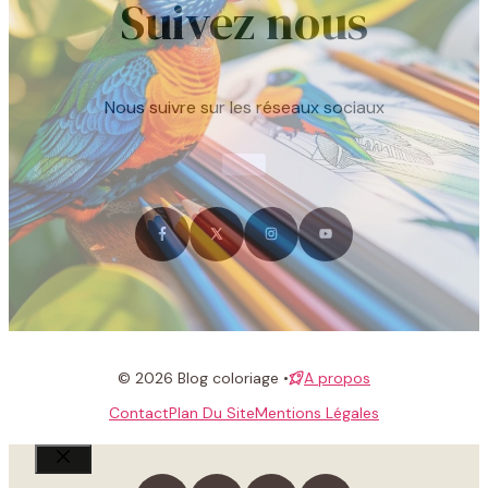
Suivez nous
Nous suivre sur les réseaux sociaux
© 2026 Blog coloriage •
A propos
Contact
Plan Du Site
Mentions Légales
Fermer