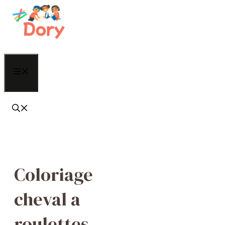
Aller
au
contenu
Menu
Coloriage
cheval a
roulettes