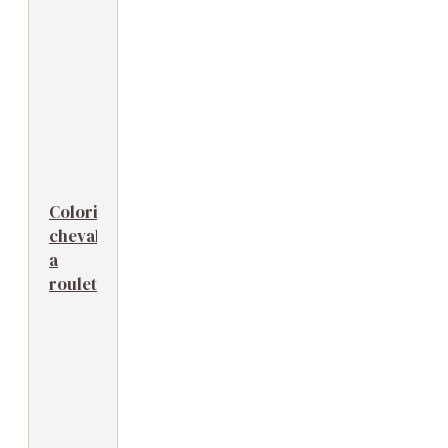
Coloriage
cheval
a
roulettes