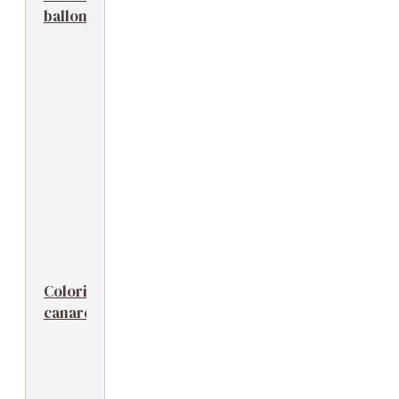
ballon
Coloriage
canards